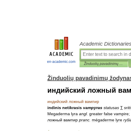
Academic Dictionarie
en-academic.com
Žinduolių pavadinimų žodynas
Žinduolių pavadinimų žodyna
индийский ложный ва
индийский
ложный
вампир
indinis
netikrasis
vampyras
statusas
T
srit
Megaderma
lyra
angl
.
greater
false
vampire
;
ложный
вампир
pranc
.
mégaderme
lyre
ryši