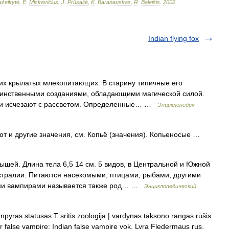
žeikytė
,
E
.
Mickevičius
,
J
.
Prūsaitė
,
K
.
Baranauskas
,
R
.
Baleišis
.
2002
.
Indian flying fox
ких крылатых млекопитающих. В старину типичные его
аинственными созданиями, обладающими магической силой.
и и исчезают с рассветом. Определенные… …
Энциклопедия
т и другие значения, см. Копьё (значения). Копьеносые …
шей. Длина тела 6,5 14 см. 5 видов, в Центральной и Южной
стралии. Питаются насекомыми, птицами, рыбами, другими
ыми вампирами называется также род… …
Энциклопедический
mpyras statusas T sritis zoologija | vardynas taksono rangas rūšis
r false vampire; Indian false vampire vok. Lyra Fledermaus rus.