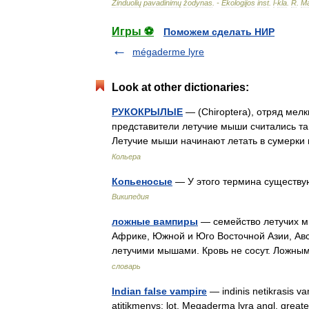
Žinduolių
pavadinimų
žodynas
. -
Ekologijos
inst
.
l
-
kla
.
R
.
Ma
Игры ⚽
Поможем сделать НИР
mégaderme lyre
Look at other dictionaries:
РУКОКРЫЛЫЕ
— (Chiroptera), отряд мел
представители летучие мыши считались т
Летучие мыши начинают летать в сумерк
Кольера
Копьеносые
— У этого термина существую
Википедия
ложные вампиры
— семейство летучих мы
Африке, Южной и Юго Восточной Азии, Ав
летучими мышами. Кровь не сосут. Ложн
словарь
Indian false vampire
— indinis netikrasis va
atitikmenys: lot. Megaderma lyra angl. greate