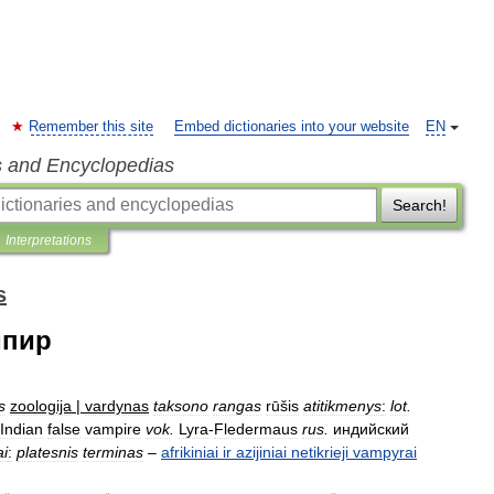
Remember this site
Embed dictionaries into your website
EN
s and Encyclopedias
Search!
Interpretations
s
мпир
is
zoologija
|
vardynas
taksono
rangas
rūšis
atitikmenys
:
lot
.
Indian
false
vampire
vok
.
Lyra
-
Fledermaus
rus
.
индийский
ai
:
platesnis
terminas
–
afrikiniai
ir
azijiniai
netikrieji
vampyrai