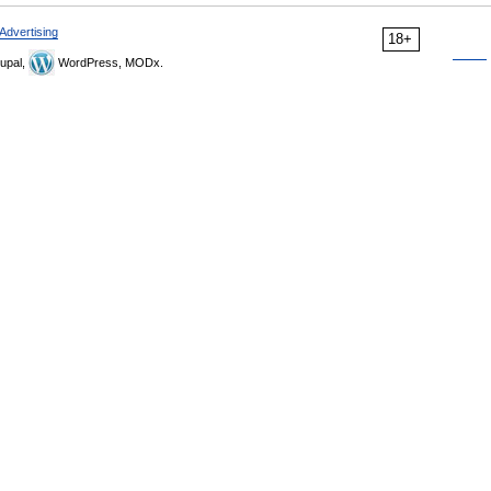
Advertising
18+
upal,
WordPress, MODx.